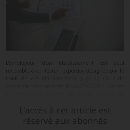
L’employeur d’un établissement est seul
recevable à contester l’expertise désignée par le
CSEE de cet établissement, juge la Cour de
cassation dans un arrêt du 04/03/2026. Il n’a pas
à justifier d’un mandat des autres sociétés de
l’UES.
L'accès à cet article est
• L’UES Monoprix comprend plusieurs sociétés,
réservé aux abonnés
dont une société exploitante qui gère différents