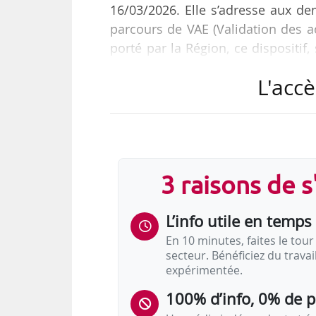
16/03/2026. Elle s’adresse aux d
parcours de VAE (Validation des a
porté par la Région, ce dispositif
compléter le financement de VAE él
L'accè
« Depuis de nombreuses années,
qualification et de reconnaissa
professionnel. En finançant direc
un accompagnement individualisé,
3 raisons de 
L’info utile en temps 
En 10 minutes, faites le tour 
secteur. Bénéficiez du trava
expérimentée.
100% d’info, 0% de 