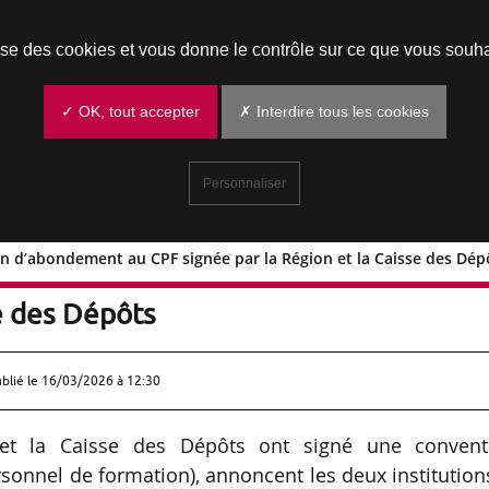
Prendre un rendez-vous
lise des cookies et vous donne le contrôle sur ce que vous souha
✓ OK, tout accepter
✗ Interdire tous les cookies
Personnaliser
on d’abondement au CPF signée par la Région et la Caisse des Dép
onvention d’abondement au CPF signée
se des Dépôts
ublié le
16/03/2026 à 12:30
 et la Caisse des Dépôts ont signé une convent
nnel de formation), annoncent les deux institution