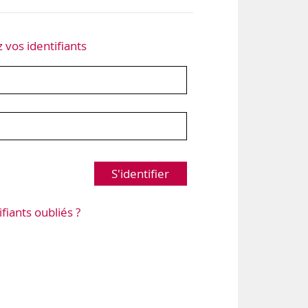
z vos identifiants
S'identifier
ifiants oubliés ?