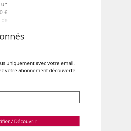
 un
00 €
s de
abonnés
 de
urs
sons
s uniquement avec votre email.
 votre abonnement découverte
tifier / Découvrir