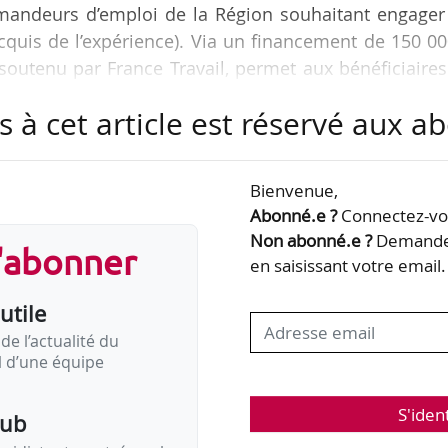
emandeurs d’emploi de la Région souhaitant engager
cquis de l’expérience). Via un financement de 150 0
, soutenu par France Travail, permet aux bénéficiaire
igibles au CPF.
s à cet article est réservé aux 
 nous avons fait de la VAE un levier stratégique
nce des compétences acquises tout au long du parco
Bienvenue,
tement six points relais de proximité, nous garantis
Abonné.e ?
Connectez-vou
 accessible et de grande…
Non abonné.e ?
Demandez
s'abonner
en saisissant votre email.
utile
de l’actualité du
il d’une équipe
S'iden
pub