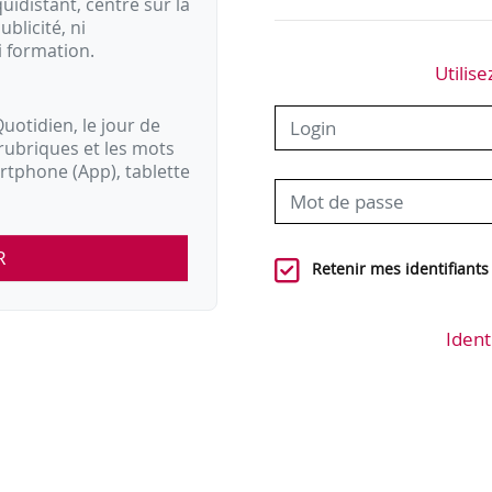
idistant, centré sur la
ublicité, ni
i formation.
Utilise
uotidien, le jour de
rubriques et les mots
artphone (App), tablette
R
Retenir mes identifiants
Ident