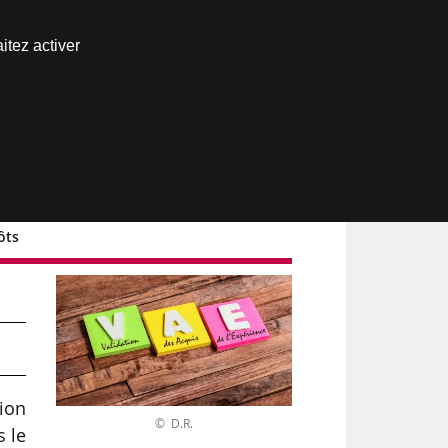
Nous joindre
itez activer
Espace abonné
ôts
ion
© D.R.
s le