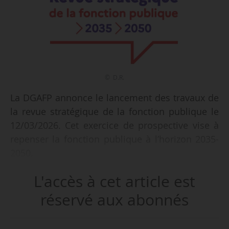
© D.R.
La DGAFP annonce le lancement des travaux de
la revue stratégique de la fonction publique le
12/03/2026. Cet exercice de prospective vise à
repenser la fonction publique à l’horizon 2035-
2050.
L'accès à cet article est
Les résultats de cette réflexion seront présentés
en octobre 2026, à l’occasion des 80 ans du
réservé aux abonnés
premier statut général des fonctionnaires du
19/10/1946.