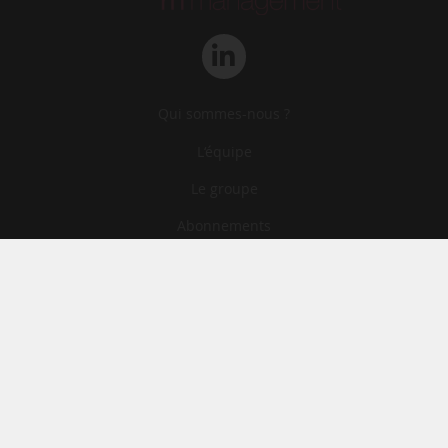
Qui sommes-nous ?
L‘équipe
Le groupe
Abonnements
Contact
Archives
CGA
Mentions légales
Confidentialité