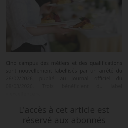
Cinq campus des métiers et des qualifications
sont nouvellement labellisés par un arrêté du
26/02/2026, publié au Journal officiel du
08/03/2026. Trois bénéficient du label
« excellence ».
L'accès à cet article est
À la suite des avis des groupes d’experts rendus
les 21/05/2025, 18/06 et 16/07, le texte complète
réservé aux abonnés
les dix précédents arrêtés publiés de 2020 à