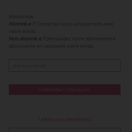
Orange est un opérateur de
télécommunications et de services numériques
Bienvenue,
présent dans 26 pays. Il a réalisé un chiffre
Abonné.e ?
Connectez-vous uniquement avec
d’affaires de 40,4 Md€ en 2025 et emploie
votre email.
124 000 salariés, dont 68 000 en France.
Non abonné.e ?
Demandez votre abonnement
découverte en saisissant votre email.
S'identifier / Découvrir
Utilisez vos identifiants