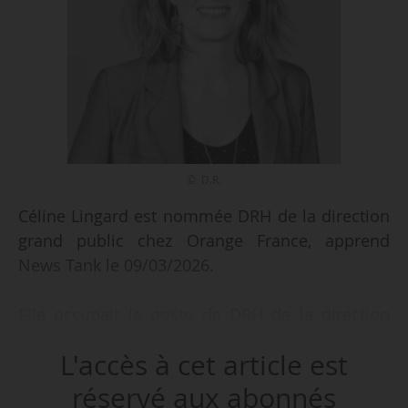
© D.R.
Céline Lingard est nommée DRH de la direction
grand public chez Orange France, apprend
News Tank le 09/03/2026.
Elle occupait le poste de DRH de la direction
grand public et direction expérience clients
L'accès à cet article est
depuis juillet 2024.
réservé aux abonnés