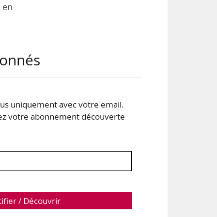
 en
abonnés
s uniquement avec votre email.
 votre abonnement découverte
ans
tifier / Découvrir
000