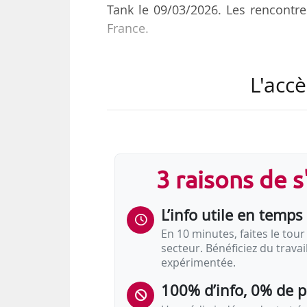
Tank le 09/03/2026. Les rencontr
France.
Les postes proposés couvrent de n
L'accè
• hôtes de caisse ;
• employés drive ;
• métiers de bouche (boulangers, bo
• métiers de la communication ;
3 raisons de 
• métiers de l’informatique ;
• fonctions administratives.
L’info utile en temps 
Les candidats pourront se prése
En 10 minutes, faites le tour 
secteur. Bénéficiez du trava
rendez-vous, afin de rencontrer le
expérimentée.
L’édition 2025 de l’événement av
100% d’info, 0% de 
propositions d’embauche le jour…