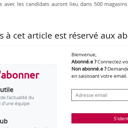
es avec les candidats auront lieu dans 500 magasins
ombreux métiers de la grande distribution :
s à cet article est réservé aux 
Bienvenue,
uchers, traiteurs) ;
Abonné.e ?
Connectez-vou
Non abonné.e ?
Demandez
s'abonner
en saisissant votre email.
utile
nter directement en magasin, avec ou sans CV et s
de l’actualité du
il d’une équipe
s équipes et passer des entretiens.
S'iden
ait réuni 55 000 candidats et permis de formuler 2 
pub