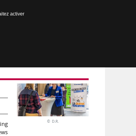
Nous joindre
itez activer
Espace abonné
© D.R.
ting
News