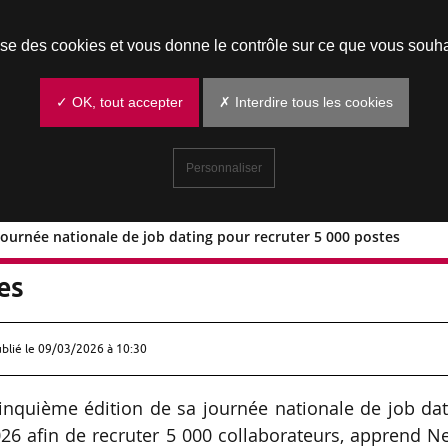
Prendre un rendez-vous
lise des cookies et vous donne le contrôle sur ce que vous souha
✓ OK, tout accepter
✗ Interdire tous les cookies
Personnaliser
 journée nationale de job dating pour recruter 5 000 postes
 d’une journée nationale de job dating
es
ublié le
09/03/2026 à 10:30
cinquième édition de sa journée nationale de job da
26 afin de recruter 5 000 collaborateurs, apprend 