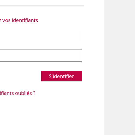
z vos identifiants
S'identifier
ifiants oubliés ?