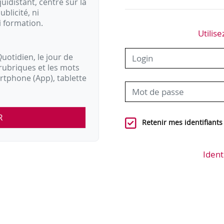
idistant, centré sur la
ublicité, ni
i formation.
Utilise
uotidien, le jour de
rubriques et les mots
artphone (App), tablette
R
Retenir mes identifiants
Ident