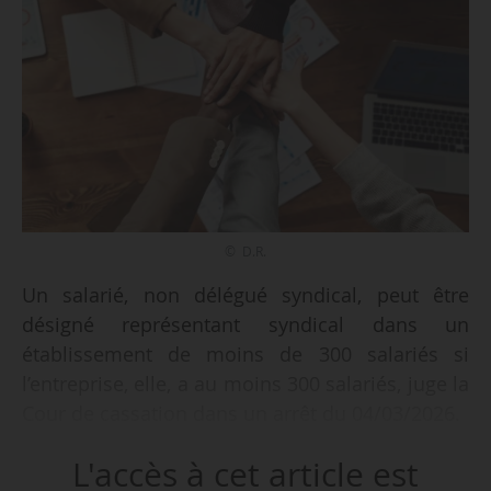
© D.R.
Un salarié, non délégué syndical, peut être
désigné représentant syndical dans un
établissement de moins de 300 salariés si
l’entreprise, elle, a au moins 300 salariés, juge la
Cour de cassation dans un arrêt du 04/03/2026.
L'accès à cet article est
• Une société emploie plus de 300 salariés. Elle