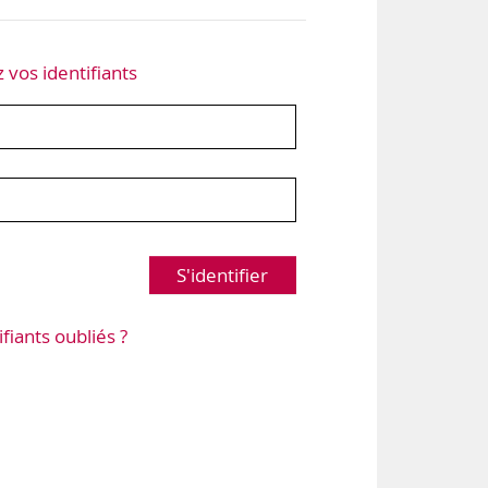
z vos identifiants
S'identifier
ifiants oubliés ?