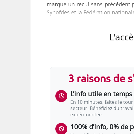
marque un recul sans précédent 
Synofdes et la Fédération national
« Un coût à supprimer, un progr
L'accè
souvent ainsi que la formation p
Pourtant, investir dans la formatio
tenir les promesses du progrès so
« Le PIC, pilier de la politiqu
3 raisons de 
supprimés par le Sénat lors de l’e
L’info utile en temps 
En 10 minutes, faites le tour 
secteur. Bénéficiez du trava
expérimentée.
100% d’info, 0% de 