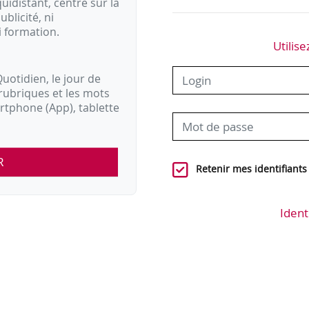
idistant, centré sur la
ublicité, ni
i formation.
Utilise
uotidien, le jour de
rubriques et les mots
artphone (App), tablette
R
Retenir mes identifiants
Ident