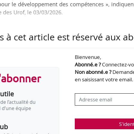
pour le développement des compétences », indiquent
e des Urof, le 03/03/2026.
amme à réformer, un poste budgétaire à réduire. C’
s à cet article est réservé aux 
rofessionnelle est traitée par les décideurs publi
n, c’est se doter d’une capacité à s’adapter, innover 
cial et économique. »
Bienvenue,
Abonné.e ?
Connectez-vou
e publique de formation depuis 2018, a vu ses moy
Non abonné.e ?
Demandez
s'abonner
xamen budgétaire du projet de loi de…
en saisissant votre email.
utile
de l’actualité du
il d’une équipe
S'iden
pub