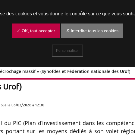
Prendre un rendez-vous
lise des cookies et vous donne le contrôle sur ce que vous souha
✓ OK, tout accepter
✗ Interdire tous les cookies
Personnaliser
u décrochage massif » (Synofdes et Fédération nationale des Urof)
hoix du décrochage massif » (Synofdes et
 Urof)
ublié le
06/03/2026 à 12:30
l du PIC (Plan d’investissement dans les compétenc
s portant sur les moyens dédiés à son volet région