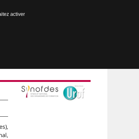
Nous joindre
itez activer
Espace abonné
es),
al,