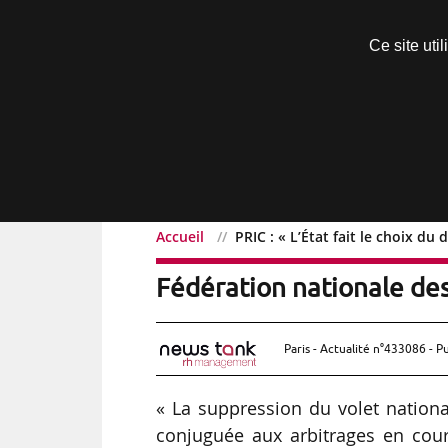
Découvrir sans engagement
Ce site uti
Menu
Accueil
PRIC : « L’État fait le choix d
PRIC : « L’État fait le c
Fédération nationale des
Paris - Actualité n°433086 - P
« La suppression du volet nationa
conjuguée aux arbitrages en cour