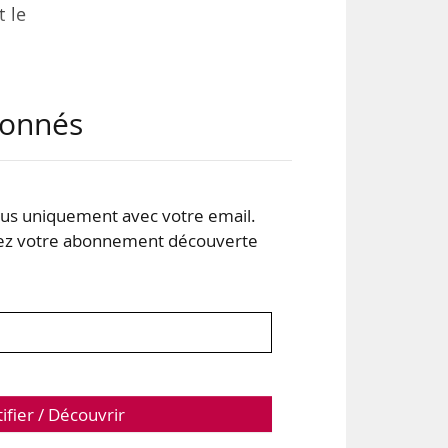
 le
est
abonnés
cs.
et à
s uniquement avec votre email.
ens
 votre abonnement découverte
tifier / Découvrir