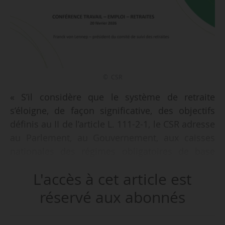
© CSR
« S’il considère que le système de retraite
s’éloigne, de façon significative, des objectifs
définis au II de l’article L. 111-2-1, le CSR adresse
au Parlement, au Gouvernement, aux caisses
nationales des régimes obligatoires de base
d’assurance vieillesse, aux services de l’État
L'accès à cet article est
chargés de la liquidation des pensions et aux
régimes de retraite complémentaire légalement
réservé aux abonnés
obligatoires des recommandations », indique la
présentation du président du CSR (Comité de