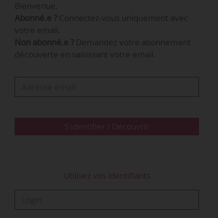
Bienvenue,
suivi des retraites) sur les objectifs et
Abonné.e ?
Connectez-vous uniquement avec
indicateurs du système de retraite.
votre email.
Non abonné.e ?
Demandez votre abonnement
Ce document figure parmi les supports de
découverte en saisissant votre email.
travail relatifs aux ateliers de la Conférence
Travail Emploi Retraites du 20/02/2026, transmis
par le ministère du Travail et des Solidarités le
04/03/2026.
S'identifier / Découvrir
Utilisez vos identifiants