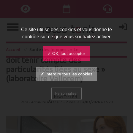
Ce site utilise des cookies et vous donne le
contrôle sur ce que vous souhaitez activer
Santé des femmes : « Le DUERP
Accueil
Santé des femmes : « Le DUERP doit tenir compte des particularités liées au sexe » (laboratoire Vallorem)
✓ OK, tout accepter
doit tenir compte des
particularités liées au sexe »
✗ Interdire tous les cookies
(laboratoire Vallorem)
Personnaliser
News Tank RH -
Paris - Actualité n°432785 - Publié le
04/03/2026 à 16:20