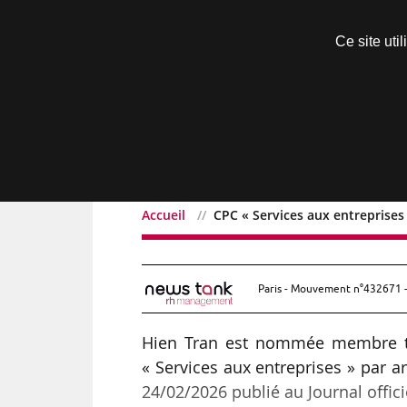
Découvrir sans engagement
Ce site uti
Menu
Accueil
CPC « Services aux entreprises
CPC « Services aux entre
Paris - Mouvement n°432671 -
Hien Tran est nommée membre tit
« Services aux entreprises » par ar
24/02/2026 publié au Journal offici