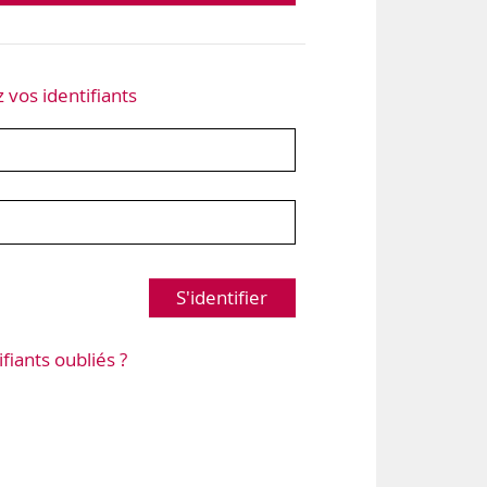
z vos identifiants
S'identifier
ifiants oubliés ?