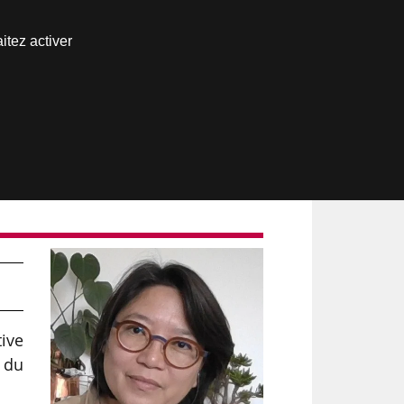
Nous joindre
itez activer
Espace abonné
ive
e du