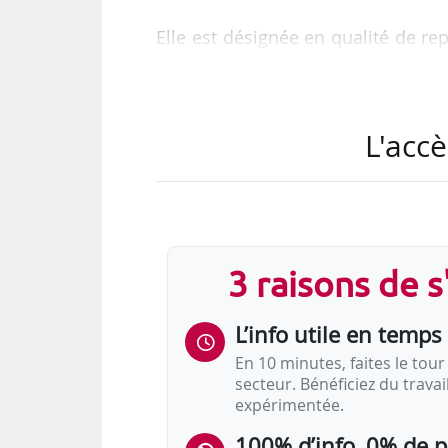
Elle est désignée en qualité de rep
la direction des ressources hu
Lorcerie-Lesaint, qui occupait cett
L'accè
Hien Tran est chargée de mission C
depuis septembre 2025.
3 raisons de 
L’info utile en temps 
En 10 minutes, faites le tour 
secteur. Bénéficiez du trava
expérimentée.
100% d’info, 0% de 