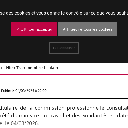
Prendre un rendez-vous
lise des cookies et vous donne le contrôle sur ce que vous souha
✓ OK, tout accepter
✗ Interdire tous les cookies
Personnaliser
 » : Hien Tran membre titulaire
prises » : Hien Tran membre titulaire
 Publié le
04/03/2026 à 09:00
ulaire de la commission professionnelle consultat
rêté du ministre du Travail et des Solidarités en dat
el le 04/03/2026.