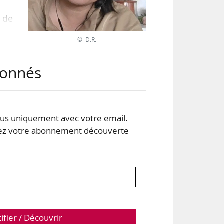
n de
ire
© D.R.
abonnés
ieur
s uniquement avec votre email.
 votre abonnement découverte
tifier / Découvrir