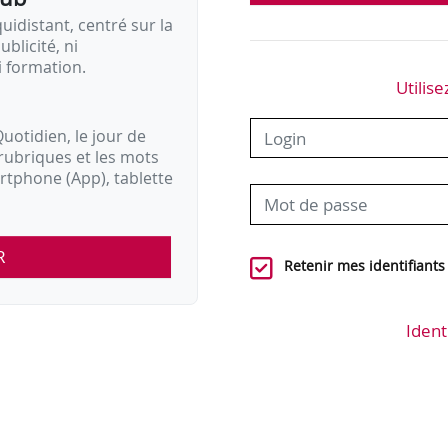
idistant, centré sur la
ublicité, ni
i formation.
Utilise
uotidien, le jour de
rubriques et les mots
artphone (App), tablette
R
Retenir mes identifiants
Ident