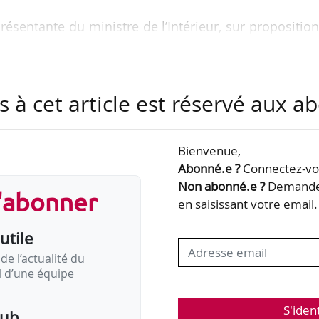
résentante du ministre de l’Intérieur, sur propositio
maines de ce ministère, en remplacement de Cla
e fonction depuis le 21/03/2025.
s à cet article est réservé aux 
ertification professionnelle au ministère de l’Intér
Bienvenue,
Abonné.e ?
Connectez-vou
Non abonné.e ?
Demandez
s'abonner
en saisissant votre email.
utile
de l’actualité du
il d’une équipe
S'iden
pub