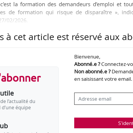
 c’est la formation des demandeurs d’emploi et tout
mes de formation qui risque de disparaître », indi
 27/02/2026.
s à cet article est réservé aux 
nistre du Travail et des Solidarités a informé les Rég
ier ministre au titre des crédits de l’État : seule
ment seront disponibles pour les PRIC en 2026 au l
Bienvenue,
23. Cela représente, pour 2026, une diminution de 
Abonné.e ?
Connectez-vou
’État sur…
Non abonné.e ?
Demandez
s'abonner
en saisissant votre email.
utile
de l’actualité du
il d’une équipe
S'iden
pub