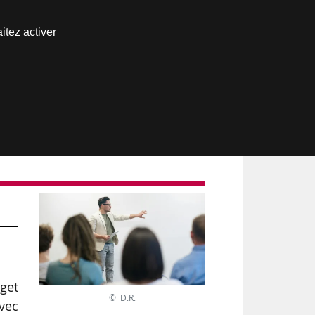
Nous joindre
itez activer
Espace abonné
et
dget
© D.R.
vec