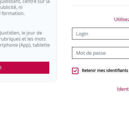
idistant, centré sur la
ublicité, ni
i formation.
Utilise
uotidien, le jour de
rubriques et les mots
artphone (App), tablette
R
Retenir mes identifiants
Ident