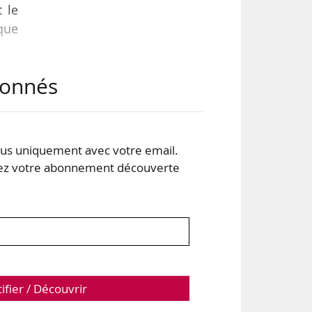
 le
que
abonnés
ions
ment
ieu
plus
s uniquement avec votre email.
 votre abonnement découverte
tifier / Découvrir