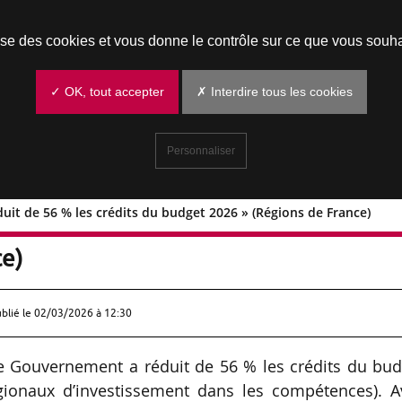
Prendre un rendez-vous
lise des cookies et vous donne le contrôle sur ce que vous souha
✓ OK, tout accepter
✗ Interdire tous les cookies
Personnaliser
uit de 56 % les crédits du budget 2026 » (Régions de France)
 a réduit de 56 % les crédits du budg
ce)
ublié le
02/03/2026 à 12:30
le Gouvernement a réduit de 56 % les crédits du bu
gionaux d’investissement dans les compétences). A