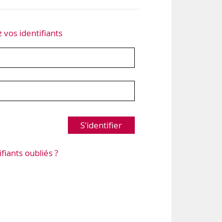
z vos identifiants
S'identifier
ifiants oubliés ?