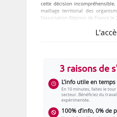
cette décision incompréhensible,
maillage territorial des organis
l’association Régions de France le
L'accè
« En fin de semaine dernière, le mi
des montants arbitrés par le Prem
377 M€ en autorisations d’engage
des 854,9M€ contractualisés en 20
de la moitié de la contribution de l
3 raisons de 
L’info utile en temps 
En 10 minutes, faites le tour 
secteur. Bénéficiez du trava
expérimentée.
100% d’info, 0% de 