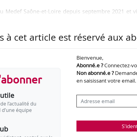
du Medef Saône-et-Loire depuis septembre 2021 et v
anche-Comté depuis février 2022. Il est président
s à cet article est réservé aux 
entreprises adhérentes et plus de 350 000 salari
ente dans les huit départements de la région à tra
Bienvenue,
r, Nièvre, Saône-et-Loire, Yonne et Territoires Fr
Abonné.e ?
Connectez-vou
Non abonné.e ?
Demandez
s'abonner
en saisissant votre email.
utile
de l’actualité du
il d’une équipe
S'iden
pub