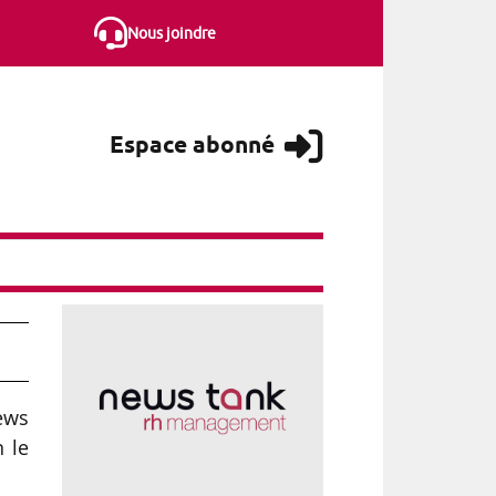
Nous joindre
Espace abonné
t
ews
n le