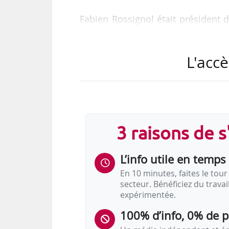
Fabien Rossignol était président 
président du Medef Bourgogne-Fr
l’Agefice depuis janvier 2026.
L'accè
Le Medef BFC représente 6 500 
L’organisation patronale est prés
cinq Medef territoriaux (Côte-d’O
Comtois).
3 raisons de 
L’info utile en temps 
En 10 minutes, faites le tour 
secteur. Bénéficiez du trava
expérimentée.
100% d’info, 0% de 