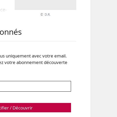
ice-
© D.R.
 de
abonnés
és.
vers
anc-
s uniquement avec votre email.
 votre abonnement découverte
tifier / Découvrir