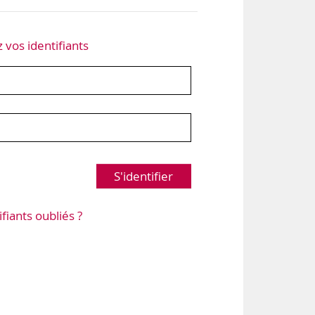
z vos identifiants
S'identifier
ifiants oubliés ?