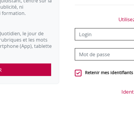
idistant, centré sur la
ublicité, ni
i formation.
Utilise
uotidien, le jour de
rubriques et les mots
artphone (App), tablette
R
Retenir mes identifiants
Ident