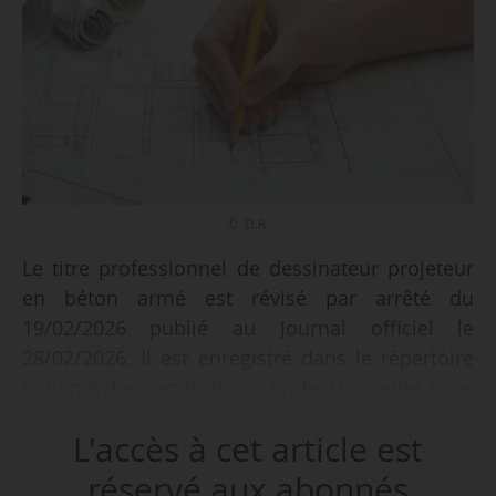
© D.R.
Le titre professionnel de dessinateur projeteur
en béton armé est révisé par arrêté du
19/02/2026 publié au Journal officiel le
28/02/2026. Il est enregistré dans le répertoire
national des certifications professionnelles sous
le même intitulé pour une durée de cinq ans à
L'accès à cet article est
compter du 12/06/2026. Il est classé au niveau 5
du cadre national des certifications
réservé aux abonnés