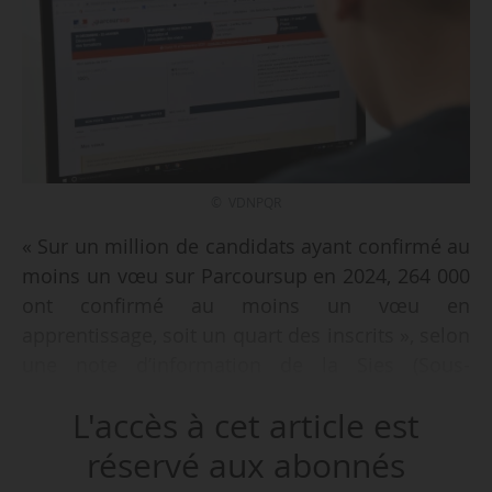
© VDNPQR
« Sur un million de candidats ayant confirmé au
moins un vœu sur Parcoursup en 2024, 264 000
ont confirmé au moins un vœu en
apprentissage, soit un quart des inscrits », selon
une note d’information de la Sies (Sous-
direction des systèmes d’information et des
L'accès à cet article est
études statistiques), publiée le 18/02/2026.
Parmi eux, 46 000 ont exclusivement confirmé
réservé aux abonnés
des vœux en apprentissage.