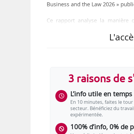
Business and the Law 2026 » publi
Ce rapport analyse la manière d
économiques des femmes, notamme
L'accè
« Bien que la plupart des pays aie
celles-ci restent souvent insu
adaptés, ce qui limite leur impact r
3 raisons de 
« Même si les droits existants 
qu’environ les deux tiers des dr
L’info utile en temps 
traduit…
En 10 minutes, faites le tour 
secteur. Bénéficiez du trava
expérimentée.
100% d’info, 0% de 