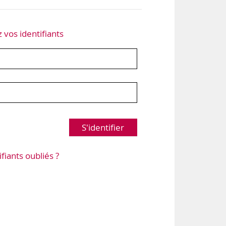
z vos identifiants
S'identifier
ifiants oubliés ?