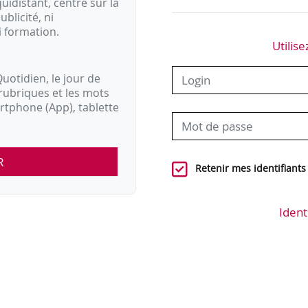
idistant, centré sur la
ublicité, ni
i formation.
Utilise
uotidien, le jour de
rubriques et les mots
artphone (App), tablette
R
Retenir mes identifiants
Ident