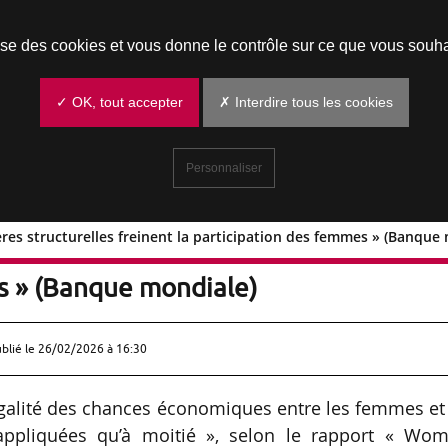
Prendre un rendez-vous
lise des cookies et vous donne le contrôle sur ce que vous souha
✓ OK, tout accepter
✗ Interdire tous les cookies
Personnaliser
ères structurelles freinent la participation des femmes » (Banque
 barrières structurelles freinent la
s » (Banque mondiale)
ublié le
26/02/2026 à 16:30
’égalité des chances économiques entre les femmes et
liquées qu’à moitié », selon le rapport « Wom