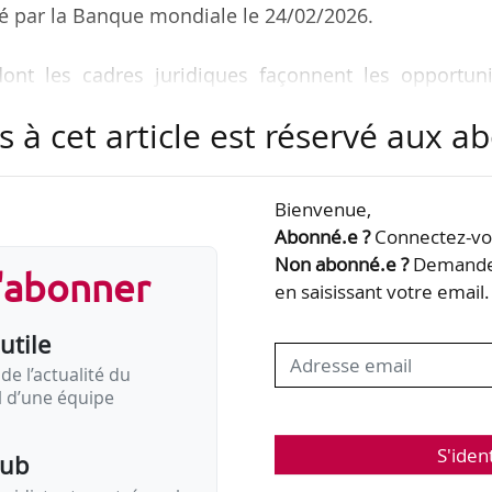
é par la Banque mondiale le 24/02/2026.
ont les cadres juridiques façonnent les opportuni
nt sur le marché du travail.
s à cet article est réservé aux 
nt adopté des lois qui tendent vers l’égalité économi
ffisamment appliquées ou soutenues par des systè
Bienvenue,
éel », selon le rapport.
Abonné.e ?
Connectez-vou
Non abonné.e ?
Demandez
s'abonner
étaient pleinement appliqués, les femmes n’aurai
en saisissant votre email.
oits économiques dont jouissent les hommes, ce qui
utile
de l’actualité du
il d’une équipe
S'iden
pub