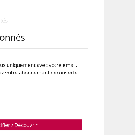
tés
abonnés
que,
mes
s uniquement avec votre email.
 votre abonnement découverte
ent
 se
tifier / Découvrir