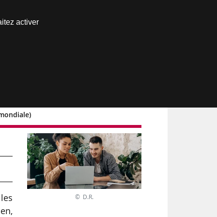
Nous joindre
itez activer
Espace abonné
 mondiale)
 les
© D.R.
en,