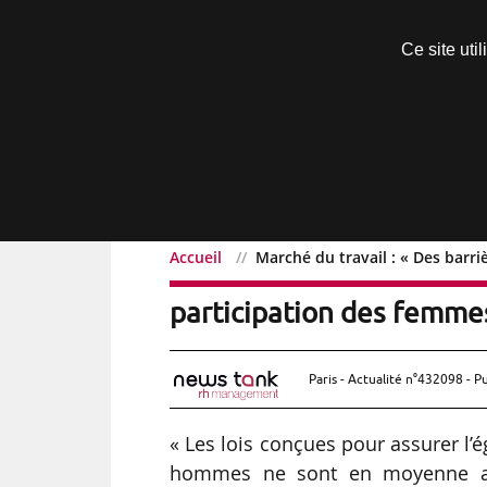
Découvrir sans engagement
Ce site uti
Menu
Accueil
Marché du travail : « Des barri
Marché du travail : « Des
participation des femme
Paris - Actualité n°432098 - P
« Les lois conçues pour assurer l
hommes ne sont en moyenne app