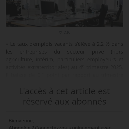
© D.R.
« Le taux d’emplois vacants s’élève à 2,2 % dans
les entreprises du secteur privé (hors
agriculture, intérim, particuliers employeurs et
e
activités extraterritoriales) au 4
trimestre 2025.
Il baisse de 0,1 point par rapport au trimestre
précédent, et de 0,3 point sur un an », selon les
L'accès à cet article est
données publiées par la Dares le 19/02/2026. Ce
taux s’élevait à 2,3 % au 3ᵉ trimestre 2025.
réservé aux abonnés
« Le taux d’emplois vacants recule dans
Bienvenue,
l’industrie, la construction et le tertiaire
Abonné.e ?
Connectez-vous uniquement avec
e