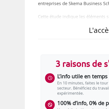
entreprises de Skema Business Sch
Cette étude indique les éléments s
• « 45,9 % des membres des consei
L'accè
• 28,81 % des membres des comités
• L’écart entre le vivier féminin (
points en 2025 ;
• Les entreprises les plus féminis
fois supérieure aux moins féminis
3 raisons de 
« Aucune femme ne cumule les
dans une entreprise du CAC 4
L’info utile en temps 
En 10 minutes, faites le tour 
« Sur les 80 postes…
secteur. Bénéficiez du trava
expérimentée.
100% d’info, 0% de 