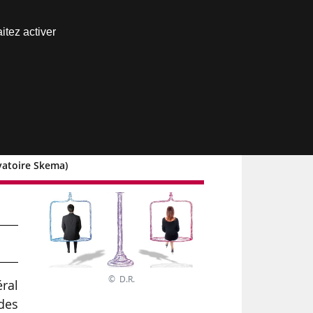
Nous joindre
itez activer
Espace abonné
vatoire Skema)
© D.R.
ral
 des