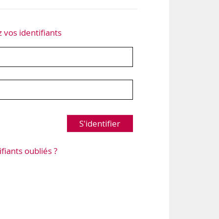
z vos identifiants
S'identifier
ifiants oubliés ?