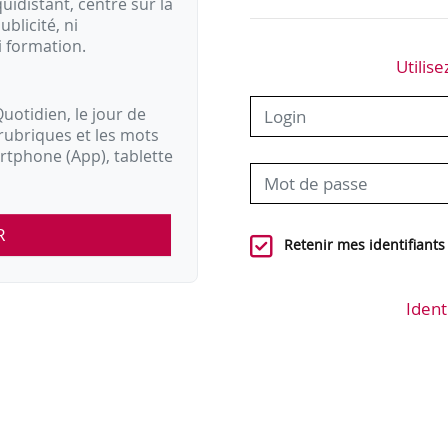
idistant, centré sur la
ublicité, ni
i formation.
Utilise
uotidien, le jour de
rubriques et les mots
artphone (App), tablette
R
Retenir mes identifiants
Ident