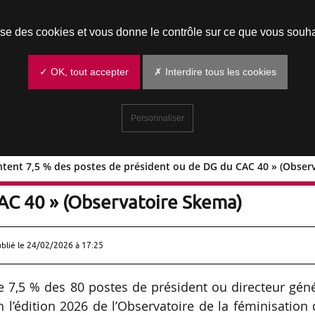
Prendre un rendez-vous
lise des cookies et vous donne le contrôle sur ce que vous souha
✓ OK, tout accepter
✗ Interdire tous les cookies
Personnaliser
ntent 7,5 % des postes de président ou de DG du CAC 40 » (Obser
eprésentent 7,5 % des postes de
AC 40 » (Observatoire Skema)
ublié le
24/02/2026 à 17:25
 7,5 % des 80 postes de président ou directeur géné
 l’édition 2026 de l’Observatoire de la féminisation