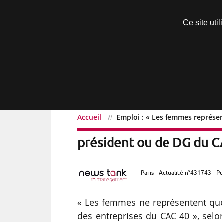
Découvrir sans engagement
Ce site uti
Menu
Accueil
Emploi : « Les femmes représe
Emploi : « Les femmes r
président ou de DG du C
Paris - Actualité n°431743 - P
« Les femmes ne représentent que
des entreprises du CAC 40 », selon