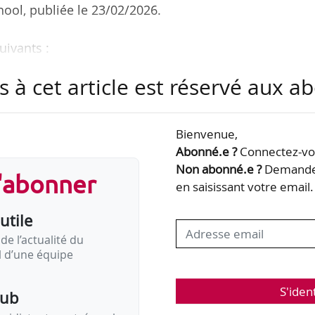
ool, publiée le 23/02/2026.
uivants :
ls d’administration sont des femmes ;
s à cet article est réservé aux 
 exécutifs sont des femmes (contre 6,3 % en 2008) ;
ingénieurs et cadres) et les comités exécutifs est de
Bienvenue,
ées affichent une rentabilité opérationnelle plus de 
Abonné.e ?
Connectez-vou
ées. »
Non abonné.e ?
Demandez
s'abonner
en saisissant votre email.
 fonctions de président-directeur général
0 »
utile
de l’actualité du
il d’une équipe
S'iden
pub