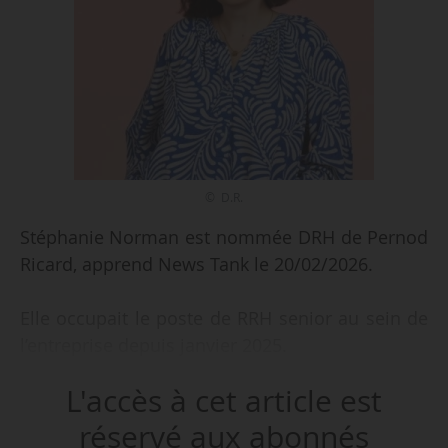
© D.R.
Stéphanie Norman est nommée DRH de Pernod
Ricard, apprend News Tank le 20/02/2026.
Elle occupait le poste de RRH senior au sein de
l’entreprise depuis janvier 2025.
L'accès à cet article est
Pernod Ricard est un groupe international
spécialisé dans la fabrication et la distribution
réservé aux abonnés