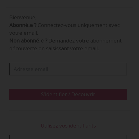
de vins et de spiritueux. Son portefeuille
comprend notamment la vodka Absolut et le
Bienvenue,
pastis Ricard. Le groupe emploie 18 200
Abonné.e ?
Connectez-vous uniquement avec
collaborateurs et a réalisé un chiffre d’affaires
votre email.
de 10,5 Md€ en 2024-2025.
Non abonné.e ?
Demandez votre abonnement
découverte en saisissant votre email.
S'identifier / Découvrir
Utilisez vos identifiants