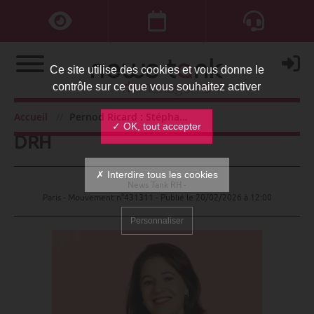
Ce site utilise des cookies et vous donne le
contrôle sur ce que vous souhaitez activer
Pernod Ricard : Stéphanie Norman
Accueil
Pernod Ricard : Stéphanie Norman DRH
✓ OK, tout accepter
DRH
✗ Interdire tous les cookies
News Tank RH -
Paris - Mouvement n°431311 - Publié le
20/02/2026 à 12:00
Personnaliser