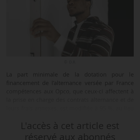
© D.R.
La part minimale de la dotation pour le
financement de l’alternance versée par France
compétences aux Opco, que ceux-ci affectent à
la prise en charge des contrats alternance et de
leurs frais annexes, est modifiée à 95 %, au lieu
de 92 % comme fixé au 2° de l’article R. 6123-31,
L'accès à cet article est
indique le décret n° 2026-104 du 19/02/2026
publié au Journal officiel le 20/02/2026.
réservé aux abonnés