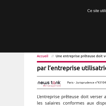
Découvrir sans engagement
Ce site uti
Menu
Accueil
Une entreprise prêteuse doit ver
Une entreprise prêteuse d
par l’entreprise utilisatr
Paris - Jurisprudence n°43104
L’entreprise prêteuse doit verser a
les salaires conformes aux disp