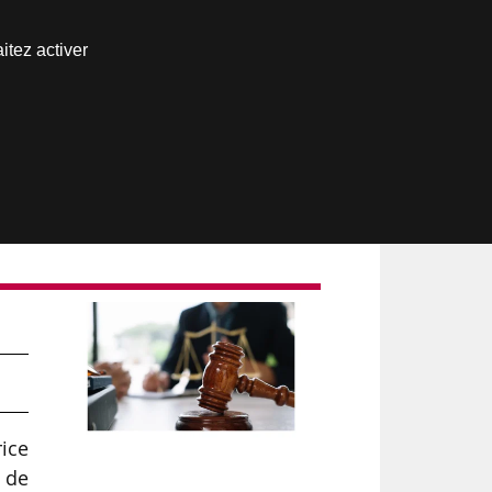
Nous joindre
itez activer
Espace abonné
us
rice
 de