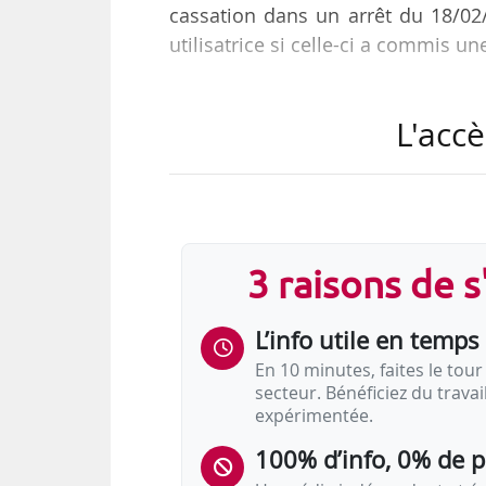
cassation dans un arrêt du 18/02/
utilisatrice si celle-ci a commis un
• Un salarié est embauché le 01/08
L'accè
d’une entreprise utilisatrice en 20
d’un rappel de salaires par son emp
• La Cour d’appel fait droit à s
condamné à verser au salarié un
3 raisons de 
effectuées au sein de l’entreprise ut
L’info utile en temps 
• La Cour de cassation confirme…
En 10 minutes, faites le tour 
secteur. Bénéficiez du trava
expérimentée.
100% d’info, 0% de 