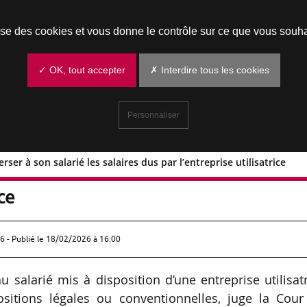
Prendre un rendez-vous
lise des cookies et vous donne le contrôle sur ce que vous souha
✓ OK, tout accepter
✗ Interdire tous les cookies
Personnaliser
ser à son salarié les salaires dus par l’entreprise utilisatrice
oit verser à son salarié les salaires d
ice
6 - Publié le
18/02/2026 à 16:00
u salarié mis à disposition d’une entreprise utilisat
ositions légales ou conventionnelles, juge la Cour