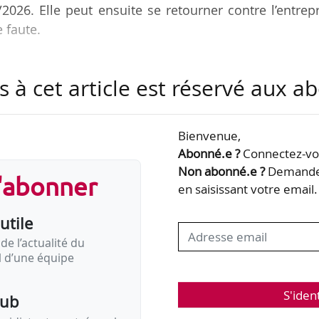
2026. Elle peut ensuite se retourner contre l’entrep
e faute.
/2002, en qualité de technicien. Il est mis à disposi
s à cet article est réservé aux 
19. Il saisit le CPH afin d’obtenir notamment le paie
loyeur initial.
Bienvenue,
a demande. Elle juge que l’employeur initial doit ê
Abonné.e ?
Connectez-vou
 rappel de salaires pour les heures supplémentai
Non abonné.e ?
Demandez
s'abonner
ilisatrice.
en saisissant votre email.
utile
de l’actualité du
il d’une équipe
S'iden
pub