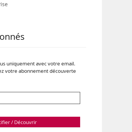
rise
tion
abonnés
ment
tre
s uniquement avec votre email.
res
 votre abonnement découverte
tifier / Découvrir