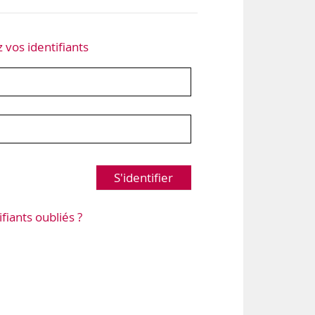
z vos identifiants
S'identifier
ifiants oubliés ?