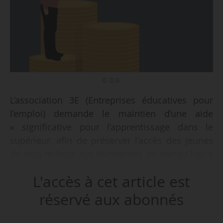
© D.R.
L’association 3E (Entreprises éducatives pour
l’emploi) demande le maintien d’une aide
« significative pour l’apprentissage dans le
supérieur, afin de préserver l’accès des jeunes
de tous milieux aux formations de niveau bac +
3 et 5 », le 17/02/2026.
L'accès à cet article est
Elle réagit au projet de décret du Gouvernement
réservé aux abonnés
qui prévoit de baisser les montants de l’aide à
l’embauche d’apprentis, y voyant « un signal