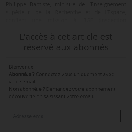
Philippe Baptiste, ministre de l’Enseignement
supérieur, de la Recherche et de l’Espace,
confient une mission à l’IGF (Inspection
générale des finances) portant sur les achats de
L'accès à cet article est
l’État liés aux déplacements professionnels des
agents qui représentent 1,4 Md€ par an, le
réservé aux abonnés
16/02/2026.
Bienvenue,
« L’objectif est d’établir un diagnostic clair du
Abonné.e ?
Connectez-vous uniquement avec
système et identifier des dysfonctionnements,
votre email.
dégager des pistes d’économies notamment par
Non abonné.e ?
Demandez votre abonnement
un contrôle renforcé des prestataires, et
découverte en saisissant votre email.
proposer des simplifications des procédures
pour les agents afin de faciliter les
déplacements indispensables à l’exercice de
leurs missions. »