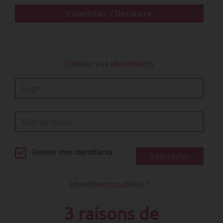
Philippe Baptiste évoque des remontées
S'identifier / Découvrir
nombreuses à ce sujet dans l’ESR. Il prend
l’exemple d’un…
Utilisez vos identifiants
Retenir mes identifiants
S'identifier
Identifiants oubliés ?
3 raisons de