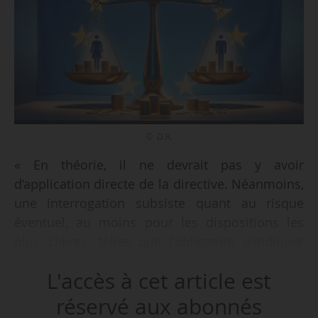
© D.R.
« En théorie, il ne devrait pas y avoir
d’application directe de la directive. Néanmoins,
une interrogation subsiste quant au risque
éventuel, au moins pour les dispositions les
plus claires, telles que l’obligation d’indiquer
une fourchette de rémunération dans les offres
L'accès à cet article est
d’emploi. En effet, la compréhension de cette
exigence ne nécessite pas, en soi, de mesure de
réservé aux abonnés