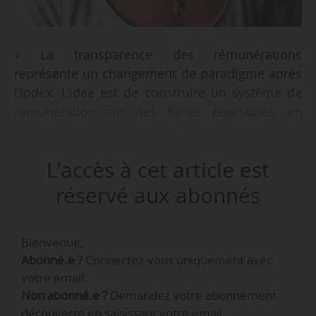
« La transparence des rémunérations
représente un changement de paradigme après
l’Index. L’idée est de construire un système de
rémunération sur des bases équitables, en
répartissant les collaborateurs par catégorie de
travail similaire. Ce chantier ambitieux ouvre de
L'accès à cet article est
nouvelles perspectives pour espérer une plus
grande équité entre les femmes et les
réservé aux abonnés
hommes », déclare Muriel Besnard, consultante
juridique pour la veille légale RH/droit social
Bienvenue,
chez ADP, à News Tank le 20/02/2026.
Abonné.e ?
Connectez-vous uniquement avec
votre email.
Le 01/03/2026, les entreprises d’au moins 50
Non abonné.e ?
Demandez votre abonnement
salariés seront tenues de publier sur leur site
découverte en saisissant votre email.