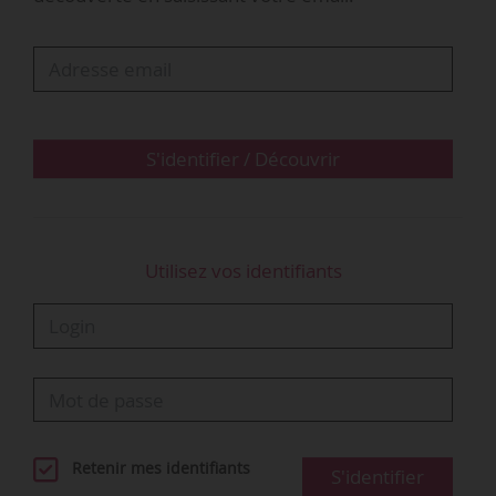
internet leur Index de l’égalité professionnelle
femmes-hommes, calculé au titre de l’année
2025 (si l’année civile est la référence).
Par ailleurs, à compter du 01/03/2026, les
entreprises d’au moins 1 000 salariés devront…
S'identifier / Découvrir
Utilisez vos identifiants
Retenir mes identifiants
S'identifier