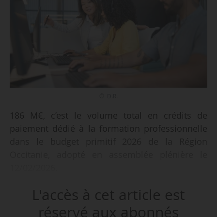
© D.R.
186 M€, c’est le volume total en crédits de
paiement dédié à la formation professionnelle
dans le budget primitif 2026 de la Région
Occitanie, adopté en assemblée plénière le
12/02/2026.
L'accès à cet article est
Cette enveloppe englobe :
• 10 M€ dédiés au soutien de l’apprentissage ;
réservé aux abonnés