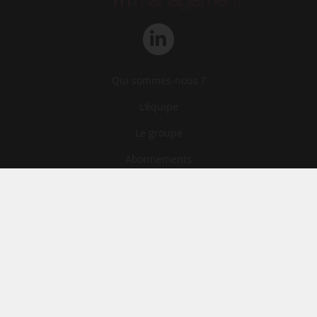
Qui sommes-nous ?
L‘équipe
Le groupe
Abonnements
Contact
Archives
CGA
Mentions légales
Confidentialité