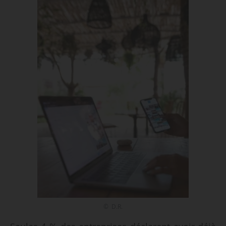
© D.R.