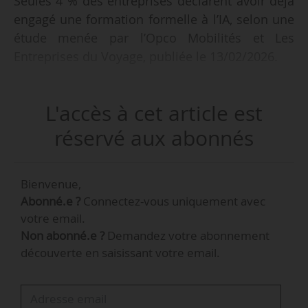
Seules 4 % des entreprises déclarent avoir déjà
engagé une formation formelle à l’IA, selon une
étude menée par l’Opco Mobilités et Les
Entreprises du Voyage, publiée le 13/02/2026.
« L’enjeu n’est pas seulement de former, mais de
L'accès à cet article est
créer une culture commune de l’IA dans le
tourisme, ancrée dans la réalité des métiers et
réservé aux abonnés
au service de la performance collective de la
branche. La réussite de cette transformation ne
Bienvenue,
repose pas uniquement sur les initiatives
Abonné.e ?
Connectez-vous uniquement avec
individuelles des entreprises. Elle suppose un
votre email.
effort collectif d’acculturation, permettant de
Non abonné.e ?
Demandez votre abonnement
réduire les écarts de maturité observés et de
découverte en saisissant votre email.
sécuriser les usages », indique l’étude.
« Si l’expérimentation concrète demeure le