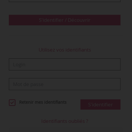
levier le plus puissant, les opérateurs interrogés
expriment également des attentes
opérationnelles. Leur priorité …
S'identifier / Découvrir
Utilisez vos identifiants
Retenir mes identifiants
S'identifier
Identifiants oubliés ?