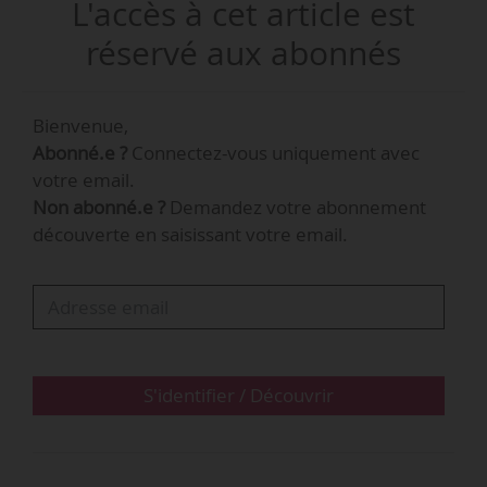
L'accès à cet article est
Spartes est un cabinet de conseil spécialisé
réservé aux abonnés
dans l’optimisation de la performance RH,
finance et des coûts des entreprises. Il est
Bienvenue,
implanté à Paris, Lyon, Nantes, Bordeaux et
Abonné.e ?
Connectez-vous uniquement avec
Dunkerque. Le cabinet s’appuie sur 200 experts
votre email.
et a réalisé un chiffre d’affaires de 32 M€ en
Non abonné.e ?
Demandez votre abonnement
2024. Sa création remonte à 2012.
découverte en saisissant votre email.
S'identifier / Découvrir