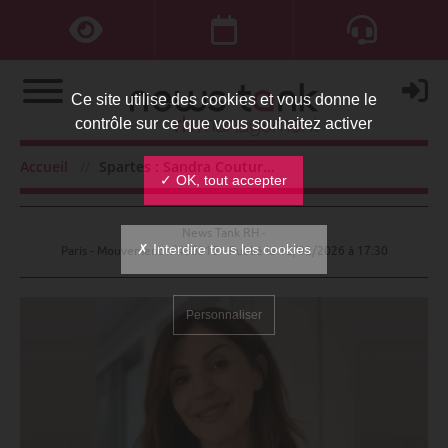
Ce site utilise des cookies et vous donne le
contrôle sur ce que vous souhaitez activer
Spartes : Sandra Couturier DRH
Accueil
Spartes : Sandra Couturier DRH
✓ OK, tout accepter
News Tank RH -
✗ Interdire tous les cookies
Paris - Mouvement n°430315 - Publié le
12/02/2026 à 17:30
Personnaliser