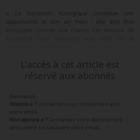
« La transition écologique constitue une
opportunité et non un frein : elle doit être
envisagée comme une chance. Les besoins de
formation pour répondre aux défis de la
transition écologique, mais aussi au
renouvellement des générations, sont
L'accès à cet article est
importants : environ 2,8 millions de personnes
devront être formées d’ici 2030 », déclare Marie
réservé aux abonnés
Olive-Otto, conseillère Volet social du
développement durable au CGDD, au Cese le
Bienvenue,
11/02/2026.
Abonné.e ?
Connectez-vous uniquement avec
votre email.
Marie Olive-Otto et Nicolas Graves sont les
Non abonné.e ?
Demandez votre abonnement
auteurs d’un Vademecum du CGDD proposant
découverte en saisissant votre email.
des actions concrètes pour une approche
intégrée de la transition écologique à travers