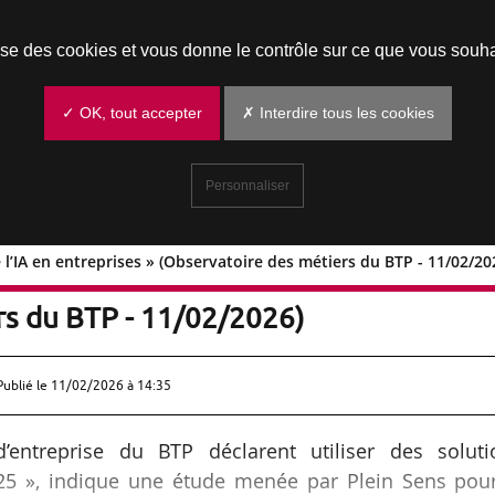
Prendre un rendez-vous
lise des cookies et vous donne le contrôle sur ce que vous souha
✓ OK, tout accepter
✗ Interdire tous les cookies
Personnaliser
e l’IA en entreprises » (Observatoire des métiers du BTP - 11/02/20
tion de l’IA en entreprises »
rs du BTP - 11/02/2026)
Publié le
11/02/2026 à 14:35
ntreprise du BTP déclarent utiliser des soluti
 2025 », indique une étude menée par Plein Sens pou