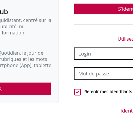
S'iden
pub
idistant, centré sur la
ublicité, ni
i formation.
Utilise
uotidien, le jour de
rubriques et les mots
artphone (App), tablette
R
Retenir mes identifiants
Ident