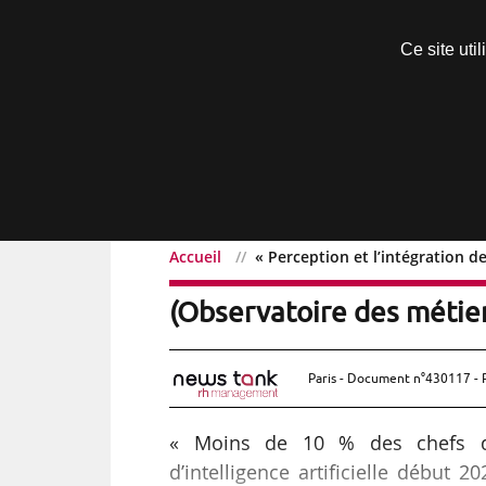
Découvrir sans engagement
Ce site uti
Menu
Accueil
« Perception et l’intégration d
« Perception et l’intégra
(Observatoire des métie
Paris - Document n°430117 - 
« Moins de 10 % des chefs d’e
d’intelligence artificielle début