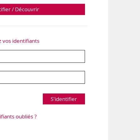
tifier / Découvrir
z vos identifiants
S'identifier
ifiants oubliés ?