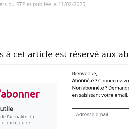
ers du BTP et publiée le 11/02/2025.
s à cet article est réservé aux 
Bienvenue,
Abonné.e ?
Connectez-vou
Non abonné.e ?
Demandez
s'abonner
en saisissant votre email.
utile
de l’actualité du
il d’une équipe