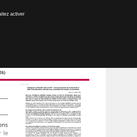
Nous joindre
itez activer
Espace abonné
26)
ons
r le