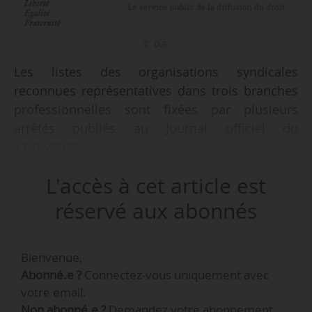
© D.R.
Les listes des organisations syndicales
reconnues représentatives dans trois branches
professionnelles sont fixées par plusieurs
arrêtés publiés au Journal officiel du
11/02/2025.
L'accès à cet article est
Les périmètres utiles à la négociation et le
secteur concerné sont les suivants :
réservé aux abonnés
• les professions libérales ;
Bienvenue,
• les entreprises de transport de voyageurs sur
Abonné.e ?
Connectez-vous uniquement avec
l’île de La Réunion ;
votre email.
• le secteur de la radiodiffusion.
Non abonné.e ?
Demandez votre abonnement