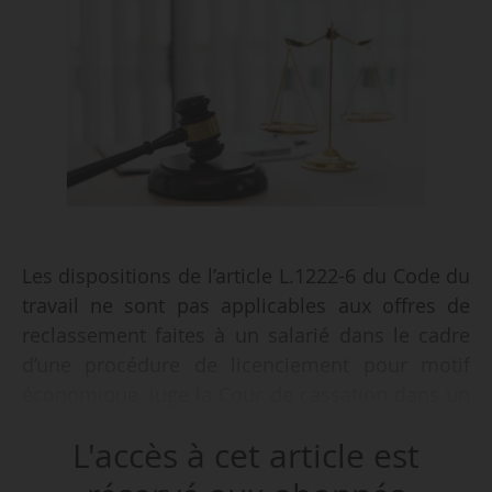
Les dispositions de l’article L.1222-6 du Code du
travail ne sont pas applicables aux offres de
reclassement faites à un salarié dans le cadre
d’une procédure de licenciement pour motif
économique, juge la Cour de cassation dans un
arrêt du 28/01/2026.
L'accès à cet article est
• Un salarié est embauché le 01/06/1985, en