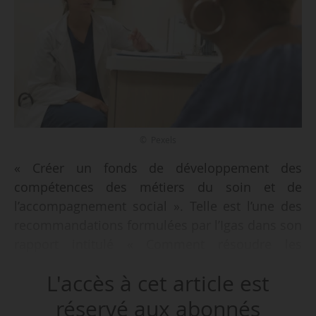
© Pexels
« Créer un fonds de développement des
compétences des métiers du soin et de
l’accompagnement social ». Telle est l’une des
recommandations formulées par l’Igas dans son
rapport intitulé « Comment résoudre les
tensions de recrutement dans le champ social
L'accès à cet article est
et en accroître l’attractivité ? », publié le
06/02/2026.
réservé aux abonnés