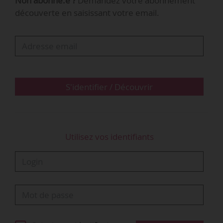
Non abonné.e ?
Demandez votre abonnement
sociales accrues ;
découverte en saisissant votre email.
• 75 % des entreprises auront recours aux
augmentations générales en 2026, contre 66 %
en 2025 ;
• Environ 50 % des salariés bénéficieront
d’augmentations individuelles ;
• 17 % des accords prévoient une clause de
S'identifier / Découvrir
revoyure en 2026.
« Le retour à un budget médian de 2 % pour
Utilisez vos identifiants
2026 marque la poursuite…