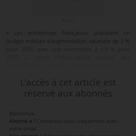
© D.R.
« Les entreprises françaises prévoient un
budget médian d’augmentation salariale de 2 %
pour 2026, avec une orientation à 1,9 % pour
2027 », selon l’Observatoire annuel des
rémunérations de LHH publié le 09/02/2026.
L'accès à cet article est
Les principaux enseignements de l’étude :
• 37 % des entreprises anticipent une reprise ou
réservé aux abonnés
une hausse de leur activité en 2026, contre 25 %
en 2025 ;
Bienvenue,
• Un tiers des entreprises prévoit une hausse de
Abonné.e ?
Connectez-vous uniquement avec
ses effectifs en 2026 ;
votre email.
• 25 % des entreprises anticipent des tensions