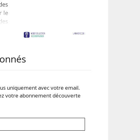
des
r le
des
dans
ions
abonnés
s uniquement avec votre email.
 votre abonnement découverte