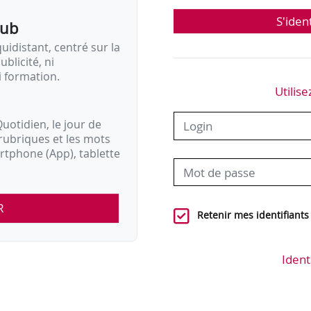
S'iden
pub
idistant, centré sur la
ublicité, ni
i formation.
Utilise
uotidien, le jour de
rubriques et les mots
artphone (App), tablette
R
Retenir mes identifiants
Ident