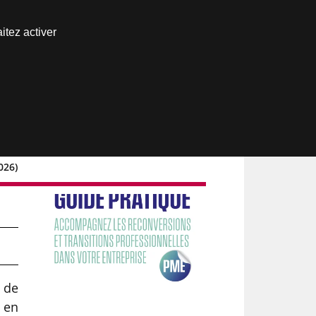
Nous joindre
itez activer
Espace abonné
026)
 de
 en