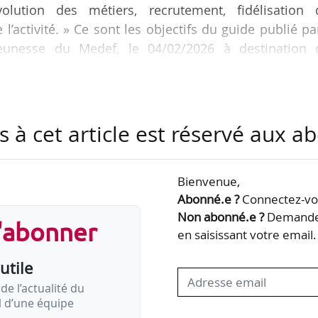
lution des métiers, recrutement, fidélisation 
’activité. » Ce sont les objectifs du guide publié pa
eunesse du Medef, le 04/02/2026 à destination 
gnez transitions et reconversions professionnelles 
/10/2025 transposant l’ANI « transitions et reconvers
s à cet article est réservé aux 
Bienvenue,
Abonné.e ?
Connectez-vou
Non abonné.e ?
Demandez
s'abonner
en saisissant votre email.
utile
de l’actualité du
il d’une équipe