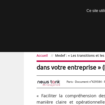
Découvrir sans engagement
Ce site uti
Menu
Accueil
Medef : « Les transitions et le
Medef : « Les transitions
dans votre entreprise » (
Paris - Document n°429584 - 
« Faciliter la compréhension des
manière claire et opérationnelle