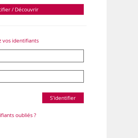
tifier / Découvrir
z vos identifiants
S'identifier
ifiants oubliés ?