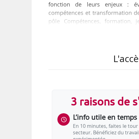
fonction de leurs enjeux : évo
compétences et transformation de l
pôle Compétences, formation, j
entreprises et intitulé « Accompa
votre entreprise ».
Ce guide fait suite à la loi du 24
L'accè
professionnelles ».
3 raisons de 
L’info utile en temps 
En 10 minutes, faites le tour 
secteur. Bénéficiez du trava