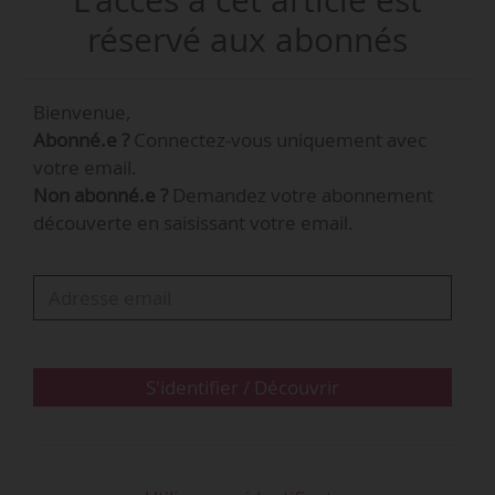
intitulée : « Portrait statistique des demandeurs
réservé aux abonnés
d’emploi cadre seniors » et publiée par l’Apec et
France Travail le 05/02/2026.
Bienvenue,
Abonné.e ?
Connectez-vous uniquement avec
votre email.
Non abonné.e ?
Demandez votre abonnement
découverte en saisissant votre email.
S'identifier / Découvrir