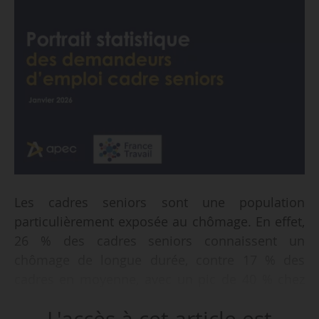
Les cadres seniors sont une population
particulièrement exposée au chômage. En effet,
26 % des cadres seniors connaissent un
chômage de longue durée, contre 17 % des
cadres en moyenne, avec un pic de 40 % chez
les 60 ans et plus, dont 24 % sont en très longue
L'accès à cet article est
durée. Tel est l’un des enseignements de l’étude