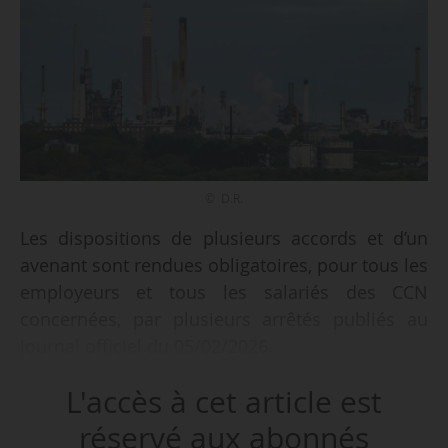
© D.R.
Les dispositions de plusieurs accords et d’un
avenant sont rendues obligatoires, pour tous les
employeurs et tous les salariés des CCN
concernées, par plusieurs arrêtés publiés au
Journal officiel du 05/02/2026.
L'accès à cet article est
Sont ainsi étendus :
• Accord du 27/11/2025 relatif aux salaires,
réservé aux abonnés