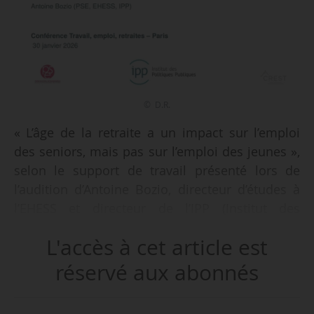
© D.R.
« L’âge de la retraite a un impact sur l’emploi
des seniors, mais pas sur l’emploi des jeunes »,
selon le support de travail présenté lors de
l’audition d’Antoine Bozio, directeur d’études à
l’EHESS et directeur de l’IPP (Institut des
Politiques Publiques), à l’occasion de la séance
L'accès à cet article est
de la Conférence Travail Emploi Retraites du
30/01/2026.
réservé aux abonnés