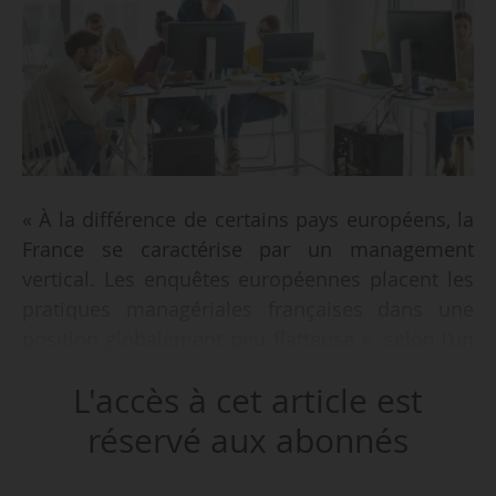
« À la différence de certains pays européens, la
France se caractérise par un management
vertical. Les enquêtes européennes placent les
pratiques managériales françaises dans une
position globalement peu flatteuse », selon l’un
des supports de travail présentés lors de la
L'accès à cet article est
séance de la Conférence Travail Emploi
Retraites du 30/01/2026.
réservé aux abonnés
Ce document rédigé par l’Igas, que News Tank a