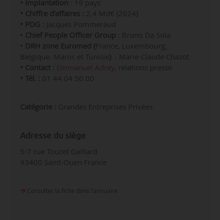
• Implantation
: 19 pays
• Chiffre d’affaires :
2,4 Md€ (2024)
• PDG :
Jacques Pommeraud
•
Chief People Officer
Group
: Bruno Da Sola
•
DRH zone Euromed (
France, Luxembourg,
Belgique, Maroc et Tunisie
)
:
Marie-Claude Chazot
• Contact :
Emmanuel Adrey
, relations presse
• Tél. :
01 44 04 50 00
Catégorie :
Grandes Entreprises Privées
Adresse du siège
5-7 rue Touzet Gaillard
93400 Saint-Ouen France
Consulter la fiche dans l‘annuaire