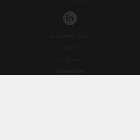
Qui sommes-nous ?
L‘équipe
Le groupe
Abonnements
Contact
Archives
CGA
Mentions légales
Confidentialité