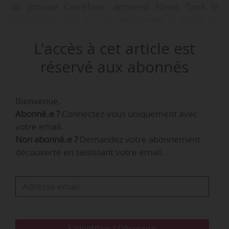
du groupe Carrefour, apprend News Tank le
02/02/2026. Elle occupe également le poste de
DRH Territoire Franchise dans le groupe depuis
L'accès à cet article est
février 2024.
réservé aux abonnés
Carrefour compte 14 000 magasins dans plus de
40 pays. Il emploie 321 383 collaborateurs, dont
Bienvenue,
104 500 en France, et a réalisé un chiffre
Abonné.e ?
Connectez-vous uniquement avec
d’affaires de 94,5 Md€ en 2024.
votre email.
Non abonné.e ?
Demandez votre abonnement
découverte en saisissant votre email.
S'identifier / Découvrir