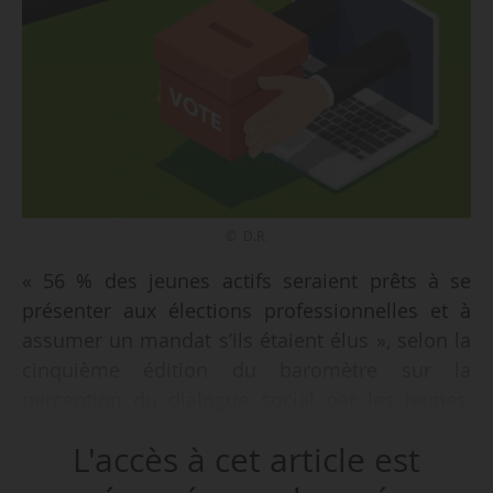
© D.R.
« 56 % des jeunes actifs seraient prêts à se
présenter aux élections professionnelles et à
assumer un mandat s’ils étaient élus », selon la
cinquième édition du baromètre sur la
perception du dialogue social par les jeunes,
présentée à Paris le 06/02/2026 par l’association
L'accès à cet article est
Réalités du dialogue social, en partenariat avec
OpinionWay.