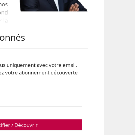
nos
fond
r la
es.
abonnés
 200
ng,
 en
s uniquement avec votre email.
 votre abonnement découverte
tifier / Découvrir