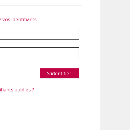
z vos identifiants
S'identifier
ifiants oubliés ?