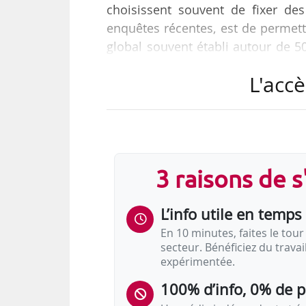
choisissent souvent de fixer des
enquêtes récentes, est de permett
global souvent établi autour de 5
dette et les coûts à long terme
L'accè
Certaines entreprises peuvent avo
jours, mais la moyenne du march
directeur solutions d’épargne d
France, …
3 raisons de 
L’info utile en temps 
En 10 minutes, faites le tour 
secteur. Bénéficiez du trava
expérimentée.
100% d’info, 0% de 