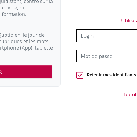
idistant, centré sur la
ublicité, ni
i formation.
Utilise
uotidien, le jour de
rubriques et les mots
artphone (App), tablette
R
Retenir mes identifiants
Ident