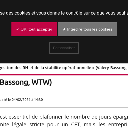
Prendre un rendez-vous
lise des cookies et vous donne le contrôle sur ce que vous souha
✓ OK, tout accepter
✗ Interdire tous les cookies
Personnaliser
gestion des RH et de la stabilité opérationnelle » (Valéry Basson
de la gestion des RH et de la stabilité
y Bassong, WTW)
ublié le
04/02/2026 à 14:30
l est essentiel de plafonner le nombre de jours épar
imite légale stricte pour un CET, mais les entrepr