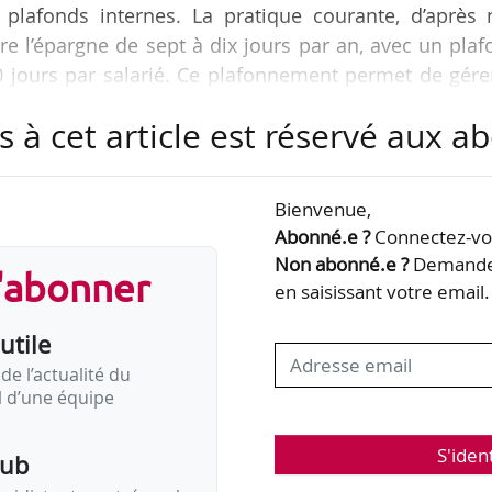
 plafonds internes. La pratique courante, d’après 
re l’épargne de sept à dix jours par an, avec un pla
0 jours par salarié. Ce plafonnement permet de gére
, tout en évitant des charges financières imprévu
s à cet article est réservé aux 
ir des plafonds plus élevés, allant jusqu’à 180 ou
é reste autour de 50 jours », déclare Valéry Basso
’entreprise retraite et épargne salariale chez WTW
Bienvenue,
Abonné.e ?
Connectez-vou
Non abonné.e ?
Demandez
s'abonner
en saisissant votre email.
utile
de l’actualité du
il d’une équipe
S'iden
pub