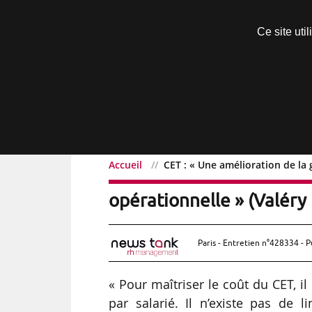
Découvrir sans engagement
Ce site uti
Menu
Accueil
CET : « Une amélioration de la 
CET : « Une amélioration 
opérationnelle » (Valér
Paris - Entretien n°428334 - P
« Pour maîtriser le coût du CET, i
par salarié. Il n’existe pas de l