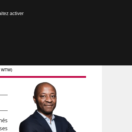
Nous joindre
itez activer
Espace abonné
g, WTW)
gnés
ises