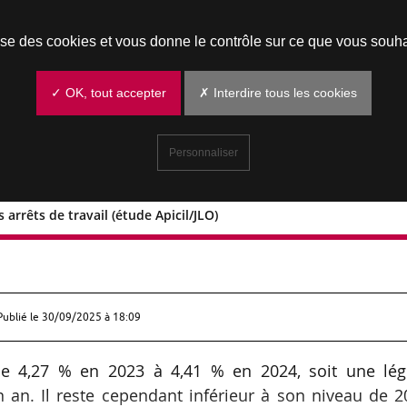
Prendre un rendez-vous
lise des cookies et vous donne le contrôle sur ce que vous souha
✓ OK, tout accepter
✗ Interdire tous les cookies
Personnaliser
arrêts de travail (étude Apicil/JLO)
re des arrêts de travail (étude
Publié le
30/09/2025 à 18:09
de 4,27 % en 2023 à 4,41 % en 2024, soit une lég
 an. Il reste cependant inférieur à son niveau de 2