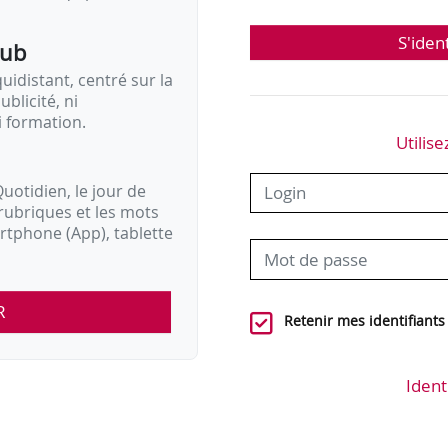
S'iden
pub
idistant, centré sur la
ublicité, ni
i formation.
Utilise
uotidien, le jour de
rubriques et les mots
artphone (App), tablette
R
Retenir mes identifiants
Ident