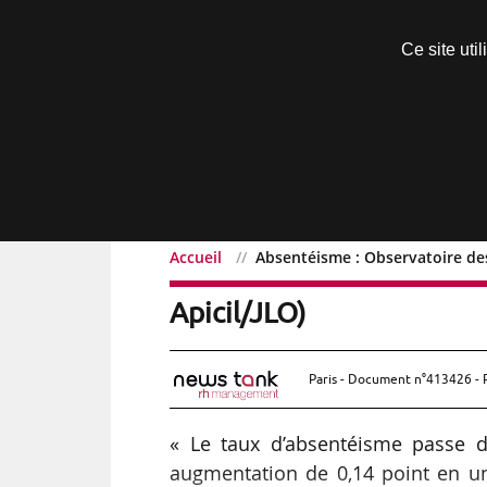
Découvrir sans engagement
Ce site uti
Menu
Accueil
Absentéisme : Observatoire des 
Absentéisme : Observatoi
Apicil/JLO)
Paris - Document n°413426 - 
« Le taux d’absentéisme passe 
augmentation de 0,14 point en un