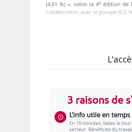
e
(4,61 %) », selon la 4
édition de l
collaboration avec le groupe JLO, l
L'accè
3 raisons de 
L’info utile en temps 
En 10 minutes, faites le tour 
secteur. Bénéficiez du trava