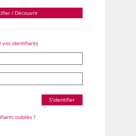
tifier / Découvrir
z vos identifiants
S'identifier
ifiants oubliés ?