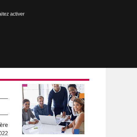
Nous joindre
itez activer
Espace abonné
ère
022