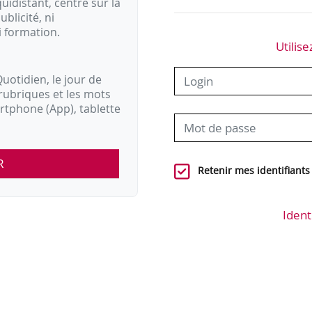
idistant, centré sur la
ublicité, ni
i formation.
Utilise
uotidien, le jour de
rubriques et les mots
artphone (App), tablette
R
Retenir mes identifiants
Ident