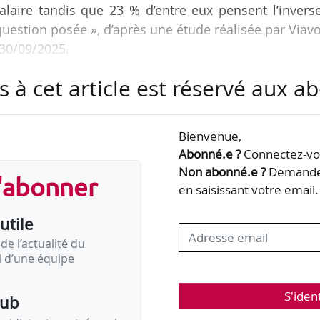
salaire tandis que 23 % d’entre eux pensent l’invers
uestion posée », d’après une étude réalisée par Viav
 30/09/2025.
s à cet article est réservé aux 
 de paie, miroir social. Le grand flou du brut et du ne
 de la Sécurité sociale, le 04/10/2025.
Bienvenue,
e brut découle directement de l’idée que les cotisat
Abonné.e ?
Connectez-vou
aire, alors même qu’elles figurent sur la fiche de p
Non abonné.e ?
Demandez
s'abonner
en saisissant votre email.
utile
de l’actualité du
il d’une équipe
S'iden
pub