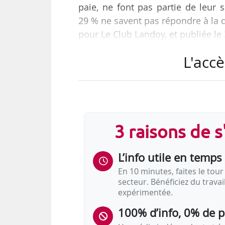
paie, ne font pas partie de leur 
29 % ne savent pas répondre à la q
pour Le Club Landoy, et publiée le
L'accè
Cette enquête, intitulée « La fiche
est réalisée à l’occasion des 80 ans
« La mauvaise définition du salair
patronales sont étrangères au sal
3 raisons de 
Ces cotisations semblent…
L’info utile en temps 
En 10 minutes, faites le tour 
secteur. Bénéficiez du trava
expérimentée.
100% d’info, 0% de 