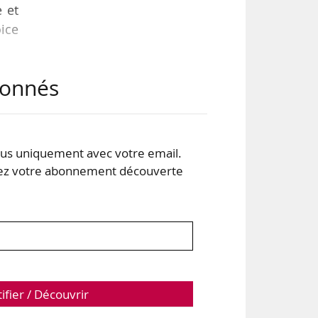
e et
oice
abonnés
t »,
ions
s uniquement avec votre email.
aie.
 votre abonnement découverte
tifier / Découvrir