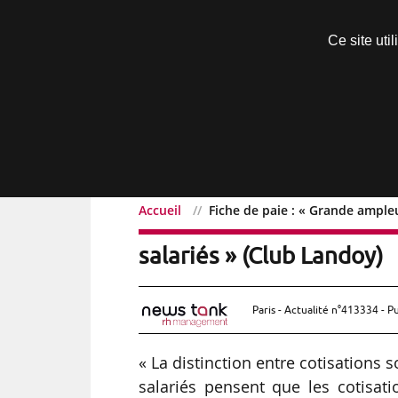
Découvrir sans engagement
Ce site uti
Menu
Accueil
Fiche de paie : « Grande ample
Fiche de paie : « Grande
salariés » (Club Landoy)
Paris - Actualité n°413334 - P
« La distinction entre cotisations s
salariés pensent que les cotisati