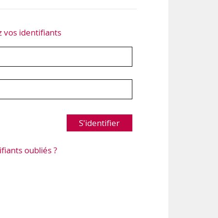
z vos identifiants
S'identifier
ifiants oubliés ?