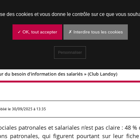
Prendre un rendez-vous
lise des cookies et vous donne le contrôle sur ce que vous souha
✓ OK, tout accepter
✗ Interdire tous les cookies
Personnaliser
ur du besoin d’information des salariés » (Club Landoy)
 ampleur du besoin d’information des
ublié le
30/09/2025 à 13:35
ociales patronales et salariales n’est pas claire : 48 %
ons patronales, qui figurent pourtant sur leur fich