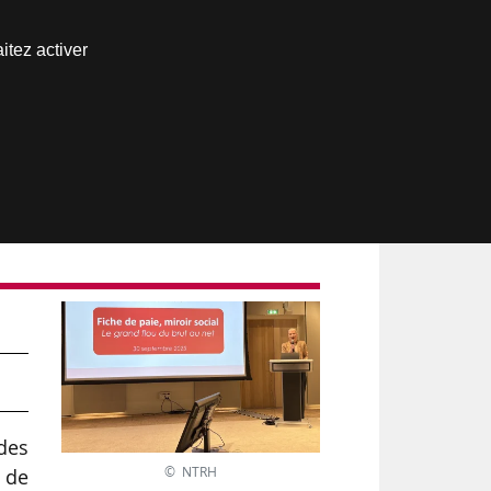
Nous joindre
itez activer
Espace abonné
 des
© NTRH
e de