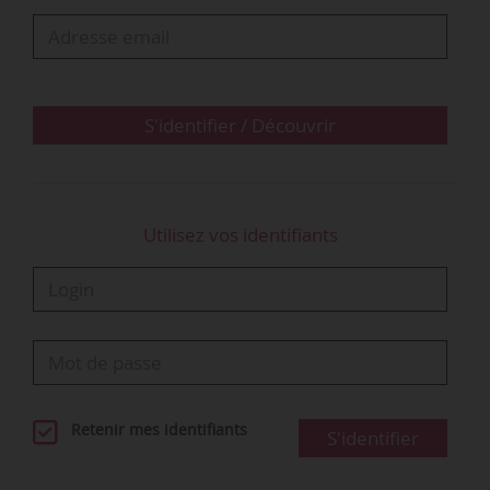
à la relance de l’économie, ainsi qu’au maintien
ou à la création d’emplois. »
• « Nous avons posé les premiers jalons avec un
programme d’investissement de 500 Md€
S'identifier / Découvrir
concernant la sauvegarde des emplois…
Utilisez vos identifiants
Retenir mes identifiants
S'identifier