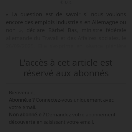
© D.R.
« La question est de savoir si nous voulons
encore des emplois industriels en Allemagne ou
non », déclare Bärbel Bas, ministre fédérale
allemande du Travail et des Affaires sociales, le
26/09/2025. Elle s’exprime en séance plénière
au Bundestag pour la première lecture du
L'accès à cet article est
budget 2026.
réservé aux abonnés
« Nous avons appris que Bosch souhaitait
supprimer environ 13 000 emplois
Bienvenue,
supplémentaires. Il s’agit d’un coup dur pour
Abonné.e ?
Connectez-vous uniquement avec
notre site économique, mais surtout pour les
votre email.
salariés et leurs familles. Il est donc d’autant
Non abonné.e ?
Demandez votre abonnement
plus important que nous donnions la priorité
découverte en saisissant votre email.
absolue à la stabilisation, au développement et