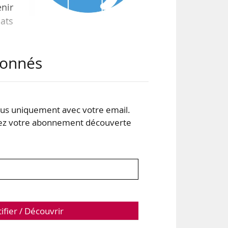
enir
cats
abonnés
ixé
s uniquement avec votre email.
s à
 votre abonnement découverte
tion
tifier / Découvrir