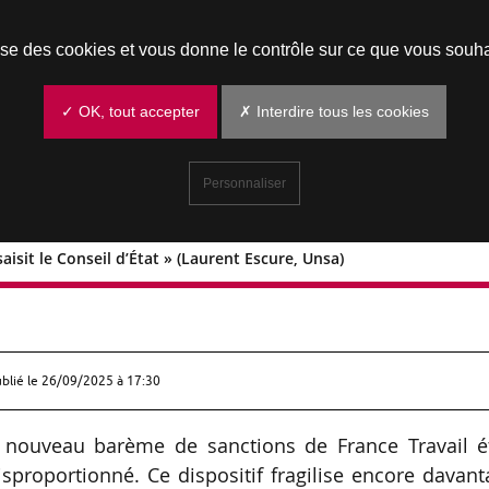
Prendre un rendez-vous
lise des cookies et vous donne le contrôle sur ce que vous souha
✓ OK, tout accepter
✗ Interdire tous les cookies
Personnaliser
isit le Conseil d’État » (Laurent Escure, Unsa)
nsa saisit le Conseil d’État » (Laurent
ublié le
26/09/2025 à 17:30
e nouveau barème de sanctions de France Travail ét
disproportionné. Ce dispositif fragilise encore davan