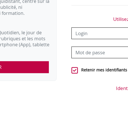
idistant, centré sur la
ublicité, ni
i formation.
Utilise
uotidien, le jour de
rubriques et les mots
artphone (App), tablette
R
Retenir mes identifiants
Ident