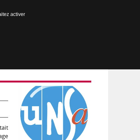
Nous joindre
itez activer
Espace abonné
ait
tage