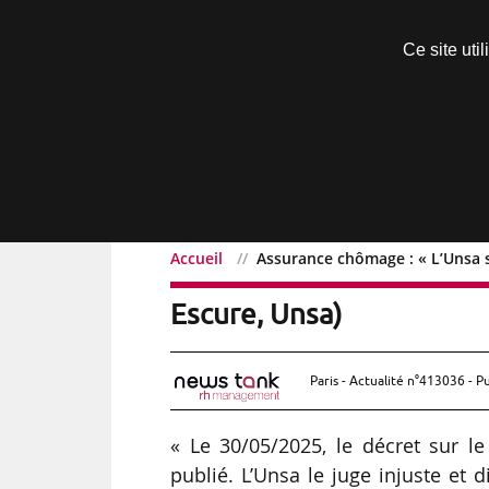
Découvrir sans engagement
Ce site uti
Menu
Accueil
Assurance chômage : « L’Unsa sa
Assurance chômage : « L’U
Escure, Unsa)
Paris - Actualité n°413036 - P
« Le 30/05/2025, le décret sur l
publié. L’Unsa le juge injuste et 