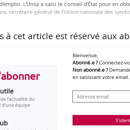
mploi. L’Unsa a saisi le Conseil d’État pour en obt
ure, secrétaire général de l’Union nationale des syndi
s à cet article est réservé aux 
de sanctions applicables aux demandeurs d’emploi, f
5/2025, notamment en cas de :
Bienvenue,
orer ou d’actualiser un contrat d’engagement ;
Abonné.e ?
Connectez-vou
énoncées dans le contrat d’engagement relative
Non abonné.e ?
Demandez
s'abonner
ve aux actions prévues par le plan d’action et à l’obliga
en saisissant votre email.
utile
de l’actualité du
il d’une équipe
S'iden
pub