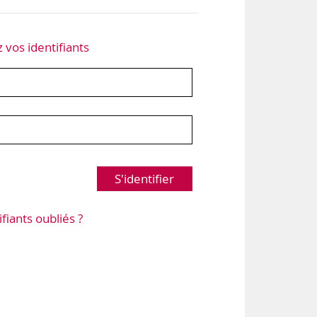
z vos identifiants
S'identifier
ifiants oubliés ?