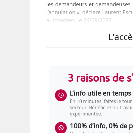
les demandeurs et demandeuses d’e
l’annulation », déclare Laurent Esc
autonomes, le 26/09/2025.
L'accè
Il s’exprime au sujet du régime 
par le décret n° 2025-478 du 30/0
• manquement à l’obligation d’élab
• manquement aux obligations 
3 raisons de 
l’assiduité, à la participation acti
de…
L’info utile en temps 
En 10 minutes, faites le tour 
secteur. Bénéficiez du trava
expérimentée.
100% d’info, 0% de 