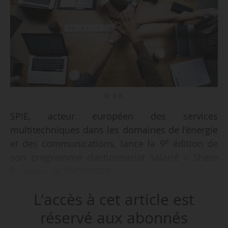
© D.R.
SPIE, acteur européen des services
multitechniques dans les domaines de l’énergie
e
et des communications, lance la 9
édition de
son programme d’actionnariat salarié « Share
for you », le 25/09/2025.
L'accès à cet article est
Les collaborateurs pourront devenir
actionnaires du groupe ou renforcer leur
réservé aux abonnés
position dans le capital de SPIE, en direct ou via